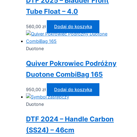
DTF 2025 – Bladder Front
Tube Float – 4.0
560,00
zł
Dodaj do koszyka
Duotone
Quiver Pokrowiec Podróżny
Duotone CombiBag 165
950,00
zł
Dodaj do koszyka
Duotone
DTF 2024 – Handle Carbon
(SS24) – 46cm